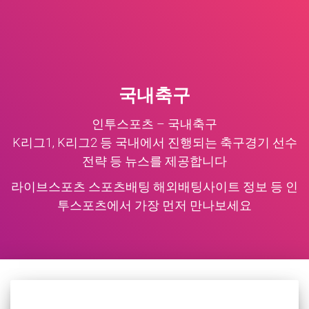
국내축구
인투스포츠 – 국내축구
K리그1, K리그2 등 국내에서 진행되는 축구경기 선수
전략 등 뉴스를 제공합니다
라이브스포츠 스포츠배팅 해외배팅사이트 정보 등 인
투스포츠에서 가장 먼저 만나보세요