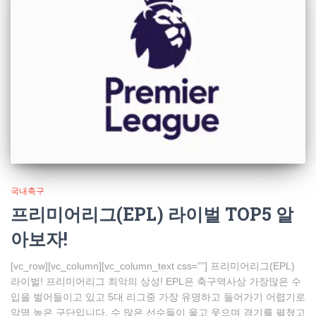
국내축구
프리미어리그(EPL) 라이벌 TOP5 알
아보자!
[vc_row][vc_column][vc_column_text css=””] 프리미어리그(EPL)
라이벌! 프리미어리그 최악의 상성! EPL은 축구역사상 가장많은 수
입을 벌어들이고 있고 5대 리그중 가장 유명하고 들어가기 어렵기로
악명 높은 구단입니다. 수 많은 선수들이 울고 웃으며 경기를 펼쳤고