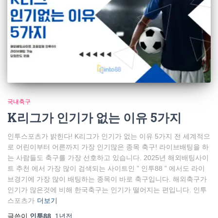
국내축구
K리그가 인기가 없는 이유 5가지
인투스포츠가 밝힌다! K리그가 인기가 없는 이유 5가지 전 세계적으
로 어린이부터 어른까지 가장 인기많은 종목 축구! 라이브배팅을 하
는 사람들도 축구를 가장 선호하고 있습니다. 2025년 해외배팅사이
트 추천 에서 가장 많이 검색되는 사이트인 ” 인투88 ” 에서도 라이
브경기에 가장 많이 배팅하는 종목이 바로 축구입니다. 해외축구가
인기가 많은것에 비해 한국축구는 인기가 떨어지는 편입니다. 인투
스포츠가
더보기
글쓴이
인투88
,
1년
전