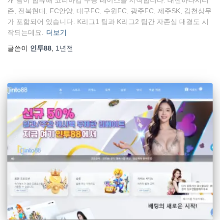
즌, 전북현대, FC안양, 대구FC, 수원FC, 광주FC, 제주SK, 김천상무
가 포함되어 있습니다. K리그1 팀과 K리그2 팀간 자존심 대결도 시
작되는데요.
더보기
글쓴이
인투88
,
1년
전