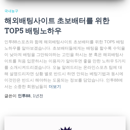
국내농구
해외배팅사이트 초보배터를 위한
TOP5 배팅노하우
인투88스포츠와 함께 해외배팅사이트 초보배터를 위한 TOP5 배팅
노하우를 알아보겠습니다. 초보배터들에게는 배팅을 할수록 수익율
이 낮아져 배팅을 그만둬야하는 고민을 하시는 분 혹은 해외배팅사
이트를 처음 입문하시는 이용자가 알아두면 좋을 만한 노하우 5가지
를 소개시켜드리겠습니다. 오늘 알려드리는 온라인스포츠 팁에 대
해 설명드리자면 상황 별로 반드시 하면 안되는 베팅기법과 동시에
이것만은 반드시 해야하는 도움되는 정보를 담았습니다. 인투88에
서는 소중한 회원님들의
더보기
글쓴이
인투88
,
1년
전