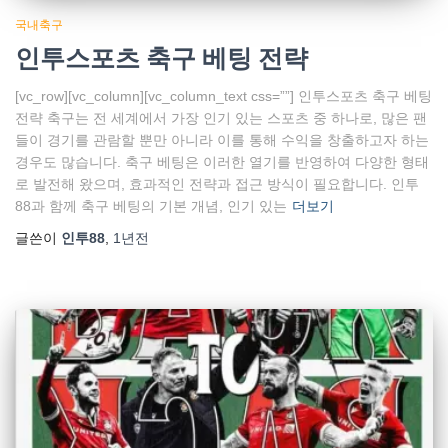
국내축구
인투스포츠 축구 베팅 전략
[vc_row][vc_column][vc_column_text css=””] 인투스포츠 축구 베팅
전략 축구는 전 세계에서 가장 인기 있는 스포츠 중 하나로, 많은 팬
들이 경기를 관람할 뿐만 아니라 이를 통해 수익을 창출하고자 하는
경우도 많습니다. 축구 베팅은 이러한 열기를 반영하여 다양한 형태
로 발전해 왔으며, 효과적인 전략과 접근 방식이 필요합니다. 인투
88과 함께 축구 베팅의 기본 개념, 인기 있는
더보기
글쓴이
인투88
,
1년
전