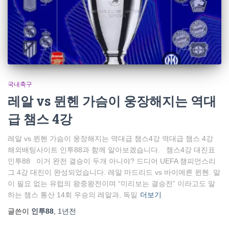
국내축구
레알 vs 뮌헨 가슴이 웅장해지는 역대
급 챔스 4강
레알 vs 뮌헨 가슴이 웅장해지는 역대급 챔스4강 역대급 챔스 4강
해외배팅사이트 인투88과 함께 알아보겠습니다. 챔스4강 대진표
인투88 이거 완전 결승이 두개 아니야? 드디어 UEFA 챔피언스리
그 4강 대진이 완성되었습니다. 레알 마드리드 vs 바이에른 뮌헨. 말
이 필요 없는 유럽의 왕중왕전이며 “미리보는 결승전” 이라고도 말
하는 챔스 통산 14회 우승의 레알과, 독일
더보기
글쓴이
인투88
,
1년
전