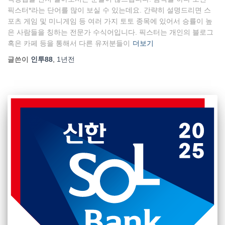
픽스터*라는 단어를 많이 보실 수 있는데요. 간략히 설명드리면 스
포츠 게임 및 미니게임 등 여러 가지 토토 종목에 있어서 승률이 높
은 사람들을 칭하는 전문가 수식어입니다. 픽스터는 개인의 블로그
혹은 카페 등을 통해서 다른 유저분들이
더보기
글쓴이
인투88
,
1년
전