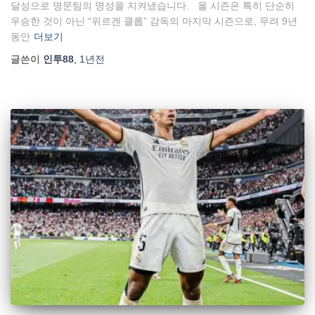
달성으로 명문팀의 명성을 지켜냈습니다. 올 시즌은 특히 단순히
우승한 것이 아닌 “위르겐 클롭” 감독의 마지막 시즌으로, 무려 9년
동안
더보기
글쓴이
인투88
,
1년
전