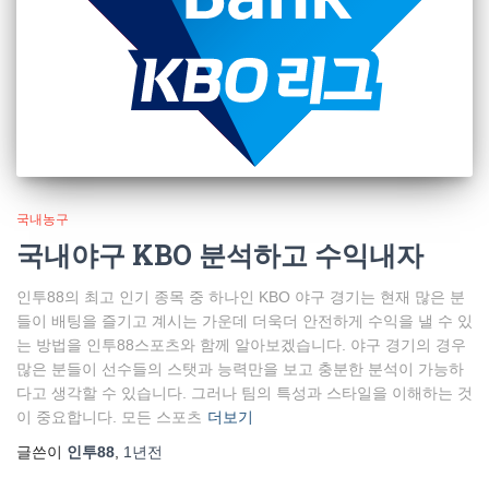
국내농구
국내야구 KBO 분석하고 수익내자
인투88의 최고 인기 종목 중 하나인 KBO 야구 경기는 현재 많은 분
들이 배팅을 즐기고 계시는 가운데 더욱더 안전하게 수익을 낼 수 있
는 방법을 인투88스포츠와 함께 알아보겠습니다. 야구 경기의 경우
많은 분들이 선수들의 스탯과 능력만을 보고 충분한 분석이 가능하
다고 생각할 수 있습니다. 그러나 팀의 특성과 스타일을 이해하는 것
이 중요합니다. 모든 스포츠
더보기
글쓴이
인투88
,
1년
전