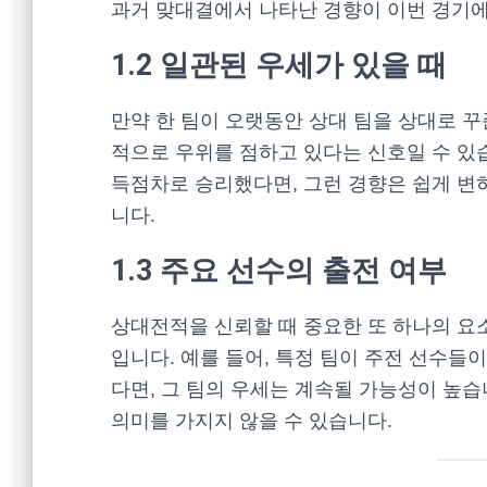
과거 맞대결에서 나타난 경향이 이번 경기에
1.2 일관된 우세가 있을 때
만약 한 팀이 오랫동안 상대 팀을 상대로 꾸
적으로 우위를 점하고 있다는 신호일 수 있습
득점차로 승리했다면, 그런 경향은 쉽게 변
니다.
1.3 주요 선수의 출전 여부
상대전적을 신뢰할 때 중요한 또 하나의 요
입니다. 예를 들어, 특정 팀이 주전 선수들
다면, 그 팀의 우세는 계속될 가능성이 높습
의미를 가지지 않을 수 있습니다.