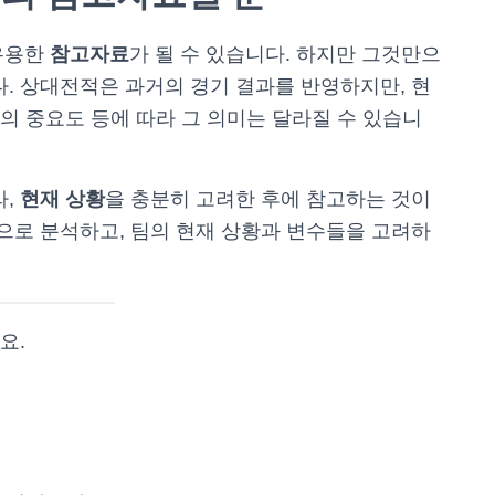
유용한
참고자료
가 될 수 있습니다. 하지만 그것만으
다. 상대전적은 과거의 경기 결과를 반영하지만, 현
기의 중요도 등에 따라 그 의미는 달라질 수 있습니
라,
현재 상황
을 충분히 고려한 후에 참고하는 것이
적으로 분석하고, 팀의 현재 상황과 변수들을 고려하
요.