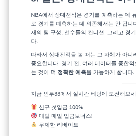
NBA에서 상대전적은 경기를 예측하는 데 
로 경기를 예측하는 데 의존해서는 안 됩니
재의 팀 구성, 선수들의 컨디션, 그리고 경
다.
따라서 상대전적을 볼 때는 그 자체가 아니
중요합니다. 경기 전, 여러 데이터를 종합
는 것이
더 정확한 예측
을 가능하게 합니다.
지금 인투88에서 실시간 베팅에 도전해보세
신규 첫입금 100%
매일 매일 입금보너스!
무제한 리베이트