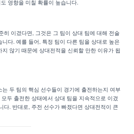
도 영향을 미칠 확률이 높습니다.
준히 이겼다면, 그것은 그 팀이 상대 팀에 대해 전술
니다. 예를 들어, 특정 팀이 다른 팀을 상대로 높은
하지 않기 때문에 상대전적을 신뢰할 만한 이유가 됩
소는 두 팀의 핵심 선수들이 경기에 출전하는지 여부
이 모두 출전한 상태에서 상대 팀을 지속적으로 이겼
니다. 반대로, 주전 선수가 빠졌다면 상대전적이 큰