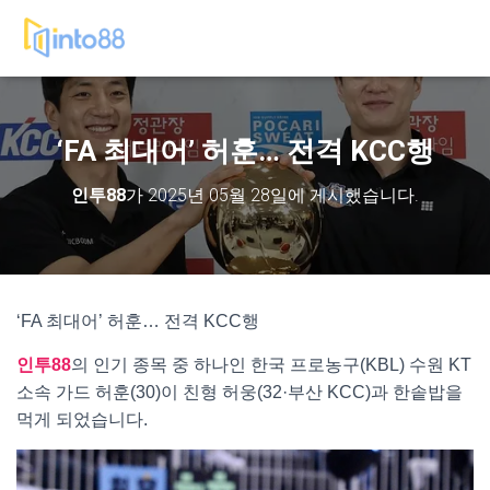
‘FA 최대어’ 허훈… 전격 KCC행
인투88
가
2025년 05월 28일
에 게시했습니다.
‘FA 최대어’ 허훈… 전격 KCC행
인투88
의 인기 종목 중 하나인 한국 프로농구(KBL) 수원 KT
소속 가드 허훈(30)이 친형 허웅(32·부산 KCC)과 한솥밥을
먹게 되었습니다.