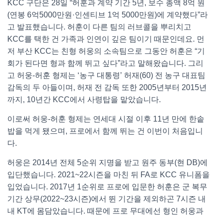
KCC 구단은 28일 “허훈과 계약 기간 5년, 보수 총액 8억 원
(연봉 6억5000만원·인센티브 1억 5000만원)에 계약했다”라
고 발표했습니다. 허훈이 다른 팀의 러브콜을 뿌리치고
KCC를 택한 건 가족과 인연이 깊은 팀이기 때문인데요. 먼
저 부산 KCC는 친형 허웅의 소속팀으로 그동안 허훈은 “기
회가 된다면 형과 함께 뛰고 싶다”라고 말해왔습니다. 그리
고 허웅-허훈 형제는 ‘농구 대통령’ 허재(60) 전 농구 대표팀
감독의 두 아들이며, 허재 전 감독 또한 2005년부터 2015년
까지, 10년간 KCC에서 사령탑을 맡았습니다.
이로써 허웅-허훈 형제는 연세대 시절 이후 11년 만에 한솥
밥을 먹게 됐으며, 프로에서 함께 뛰는 건 이번이 처음입니
다.
허웅은 2014년 전체 5순위 지명을 받고 원주 동부(현 DB)에
입단했습니다. 2021~22시즌을 마친 뒤 FA로 KCC 유니폼을
입었습니다. 2017년 1순위로 프로에 입문한 허훈은 군 복무
기간 상무(2022~23시즌)에서 뛴 기간을 제외하곤 7시즌 내
내 KT에 몸담았습니다. 때문에 프로 무대에선 형인 허웅과