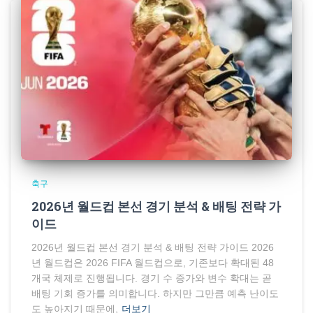
축구
2026년 월드컵 본선 경기 분석 & 배팅 전략 가
이드
2026년 월드컵 본선 경기 분석 & 배팅 전략 가이드 2026
년 월드컵은 2026 FIFA 월드컵으로, 기존보다 확대된 48
개국 체제로 진행됩니다. 경기 수 증가와 변수 확대는 곧
배팅 기회 증가를 의미합니다. 하지만 그만큼 예측 난이도
도 높아지기 때문에,
더보기