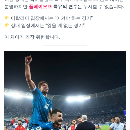
분명하지만
플레이오프
특유의 변수
는 무시할 수 없습니다.
이탈리아 입장에서는 “이겨야 하는 경기”
상대 입장에서는 “잃을 게 없는 경기”
이 차이가 가장 위험합니다.