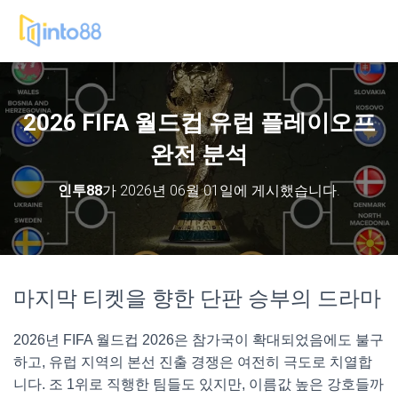
2026 FIFA 월드컵 유럽 플레이오프
완전 분석
인투88
가
2026년 06월 01일
에 게시했습니다.
마지막 티켓을 향한 단판 승부의 드라마
2026년 FIFA 월드컵 2026은 참가국이 확대되었음에도 불구
하고, 유럽 지역의 본선 진출 경쟁은 여전히 극도로 치열합
니다. 조 1위로 직행한 팀들도 있지만, 이름값 높은 강호들까