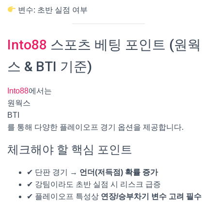
변수: 초반 실점 여부
Into88
스포츠 베팅 포인트 (원웍
스 & BTI 기준)
Into88
에서는
원웍스
BTI
를 통해 다양한 플레이오프 경기 옵션을 제공합니다.
체크해야 할 핵심 포인트
✔ 단판 경기 →
언더(저득점) 확률 증가
✔ 강팀이라도 초반 실점 시 리스크 급증
✔ 플레이오프 특성상
연장/승부차기 변수 고려 필수