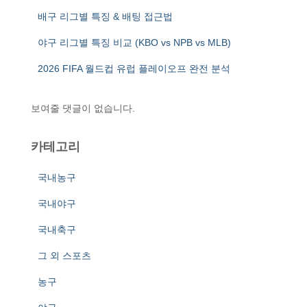
배구 리그별 특징 & 배팅 접근법
야구 리그별 특징 비교 (KBO vs NPB vs MLB)
2026 FIFA 월드컵 유럽 플레이오프 완전 분석
보여줄 댓글이 없습니다.
카테고리
국내농구
국내야구
국내축구
그 외 스포츠
농구