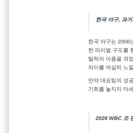
한국 야구, 과
한국 야구는 2006
한 라이벌 구도를 형
탈락의 아픔을 겪었
차이를 여실히 느낄
만약 대표팀의 성
기회를 놓치지 마세
2026 WBC 조