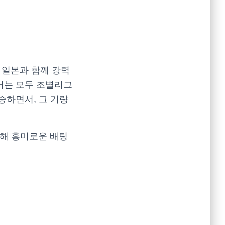
며 일본과 함께 강력
에서는 모두 조별리그
승하면서, 그 기량
통해 흥미로운 배팅