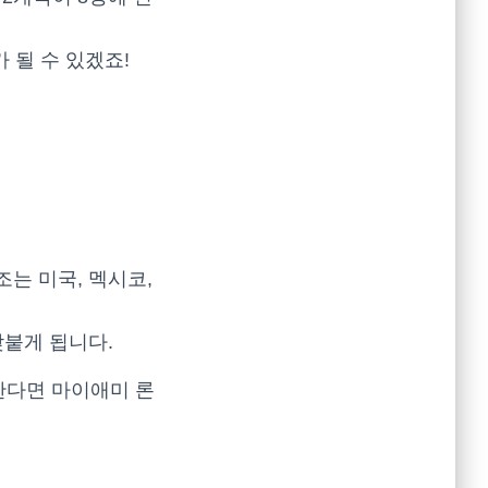
 될 수 있겠죠!
조는 미국, 멕시코,
맞붙게 됩니다.
한다면 마이애미 론