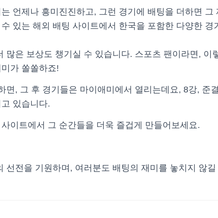
는 언제나 흥미진진하고, 그런 경기에 배팅을 더하면 그
신뢰할 수 있는 해외 배팅 사이트에서 한국을 포함한 다양한 
더 많은 보상도 챙기실 수 있습니다. 스포츠 팬이라면, 이
재미가 쏠쏠하죠!
하면, 그 후 경기들은 마이애미에서 열리는데요, 8강, 준결
고 있습니다.
 사이트에서 그 순간들을 더욱 즐겁게 만들어보세요.
의 선전을 기원하며, 여러분도 배팅의 재미를 놓치지 않길