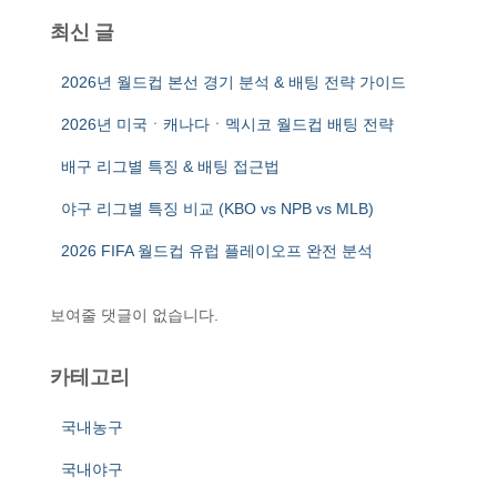
최신 글
2026년 월드컵 본선 경기 분석 & 배팅 전략 가이드
2026년 미국ㆍ캐나다ㆍ멕시코 월드컵 배팅 전략
배구 리그별 특징 & 배팅 접근법
야구 리그별 특징 비교 (KBO vs NPB vs MLB)
2026 FIFA 월드컵 유럽 플레이오프 완전 분석
보여줄 댓글이 없습니다.
카테고리
국내농구
국내야구