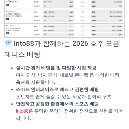
Into88과 함께하는 2026 호주 오픈
테니스 베팅
실시간 경기 배당률 및 다양한 시장 제공
여자 단식, 남자 단식, 세트별 핸디캡 등 다양한 베팅
옵션을 지원합니다.
스마트 인터페이스로 빠르고 간편한 베팅
초보자도 쉽게 즐길 수 있는 사용자 친화적 구조!
안전하고 공정한 환경에서의 스포츠 베팅
Into88
은 투명한 운영과 정확한 정산으로 신뢰를 지켜
갑니다.