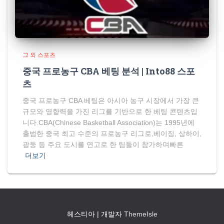
그 외 스포츠
중국 프로농구 CBA 베팅 분석 | Into88 스포
츠
중국 프로농구 CBA 베팅은 아시아 농구 시장에서 가장 큰
규모와 영향력을 가진 리그를 기반으로 한 베팅 콘텐츠입
니다.CBA(Chinese Basketball Association)는 1995년에
출범한 중국 최고 수준의 프로농구 리그로,베이징, 상하이,
광둥 등 주요 도시를 연고로 한 팀들이 참가하며빠른
더보기
헤스티아 | 개발자
ThemeIsle