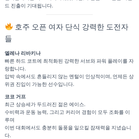
드 진출이 기대됩니다.
호주 오픈 여자 단식 강력한 도전자
들
엘레나 리바키나
빠른 하드 코트에 최적화된 강력한 서브와 파워 플레이를 자
랑합니다.
압박 속에서도 흔들리지 않는 멘털이 인상적이며, 언제든 상
위권 진입이 가능한 선수입니다.
코코 거프
최근 상승세가 두드러진 젊은 에이스.
수비력과 운동 능력, 그리고 커리어 경험이 모두 조화를 이
루며
이번 대회에서도 충분히 돌풍을 일으킬 잠재력을 지녔습니
다.