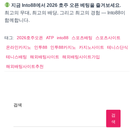
지금 Into88에서 2026 호주 오픈 베팅을 즐겨보세요.
최고의 무대, 최고의 배당, 그리고 최고의 경험 — Into88이
함께합니다.
태그:
2026호주오픈
ATP
into88
스포츠배팅
스포츠사이트
온라인카지노
인투88
인투88카지노
카지노사이트
테니스단식
테니스배팅
해외배팅사이트
해외배팅사이트가입
해외배팅사이트추천
검색
검
색