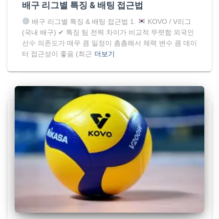
배구 리그별 특징 & 배팅 접근법
배구 리그별 특징 & 배팅 접근법 1.
KOVO / V리그
(국내 배구) ✔ 특징 팀 전력 차이가 비교적 뚜렷함 외국인
선수 의존도가 매우 큼 일정이 촘촘해서 체력 변수 큼 데이
터 접근성이 좋음 (최근
더보기