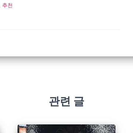
노 추천
관련 글