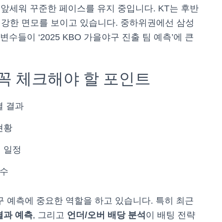
 앞세워 꾸준한 페이스를 유지 중입니다. KT는 후반
서 강한 면모를 보이고 있습니다. 중하위권에선 삼성
수들이 ‘2025 KBO 가을야구 진출 팀 예측’에 큰
반 꼭 체크해야 할 포인트
결 결과
현황
 일정
변수
야구 예측에 중요한 역할을 하고 있습니다. 특히 최근
결과 예측
, 그리고
언더/오버 배당 분석
이 배팅 전략