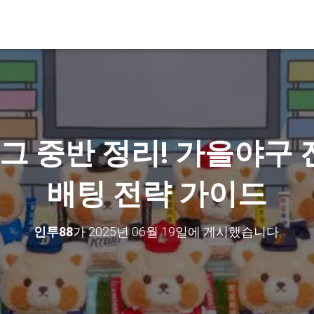
 리그 중반 정리! 가을야
배팅 전략 가이드
인투88
가
2025년 06월 19일
에 게시했습니다.