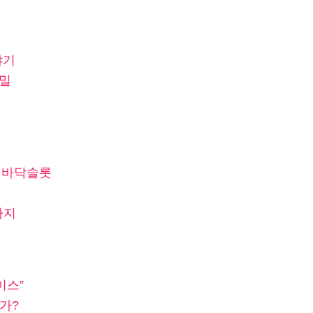
야기
비밀
3 바닥슬롯
가지
이스”
가?