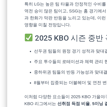
특히 LG는 높은 팀 타율과 안정적인 수비를
역전 승이 많은 팀이고, SSG는 홈 경기에
과 한화가 막판 반등을 노리고 있는데, 이런 변
영향을 미칠 전망입니다.
2025 KBO 시즌 중
선두권 팀들의 원정 경기 성적과 맞대
주요 투수들의 로테이션과 체력 관리 
중하위권 팀들의 반등 가능성과 맞대결
8월부터 집중되는 더블헤더 및 연전 
이처럼 다양한 요소들이 2025 KBO 가을
KBO 리그에서는
선취점 득점 비율
,
5이닝 