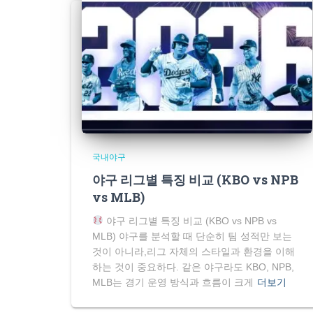
국내야구
야구 리그별 특징 비교 (KBO vs NPB
vs MLB)
야구 리그별 특징 비교 (KBO vs NPB vs
MLB) 야구를 분석할 때 단순히 팀 성적만 보는
것이 아니라,리그 자체의 스타일과 환경을 이해
하는 것이 중요하다. 같은 야구라도 KBO, NPB,
MLB는 경기 운영 방식과 흐름이 크게
더보기