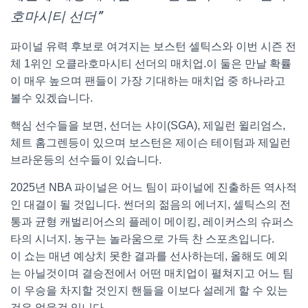
호마시티 선더”
파이널 유력 후보로 여겨지는 보스턴 셀틱스와 이번 시즌 전
체 1위인 오클라호마시티 선더의 매치업.이 둘은 만날 확률
이 매우 높으며 팬들이 가장 기대하는 매치업 중 하나라고
볼수 있겠습니다.
핵심 선수들을 보면, 선더는 샤이(SGA), 제일런 윌리엄스,
체트 홈그렌등이 있으며 보스턴은 제이슨 테이텀과 제일런
브라운등의 선수들이 있습니다.
2025년 NBA 파이널은 어느 팀이 파이널에 진출하든 역사적
인 대결이 될 것입니다. 썬더의 젊음의 에너지, 셀틱스의 전
통과 균형 캐벌리어스의 플레이 메이킹, 레이커스의 슈퍼스
타의 시너지. 농구는 놀라움으로 가득 찬 스포츠입니다.
이 쇼는 매년 예상치 못한 결과를 선사하는데, 올해도 예외
는 아닐것이며 결승전에서 어떤 매치업이 펼쳐지고 어느 팀
이 우승을 차지할 것인지 핸들을 이보다 설레게 할 수 있는
것은 없을것 입니다.