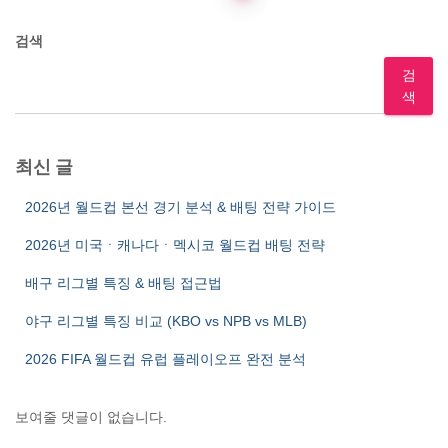
페
검색
이
검
색
지
매
최신 글
김
2026년 월드컵 본선 경기 분석 & 배팅 전략 가이드
2026년 미국ㆍ캐나다ㆍ멕시코 월드컵 배팅 전략
배구 리그별 특징 & 배팅 접근법
야구 리그별 특징 비교 (KBO vs NPB vs MLB)
2026 FIFA 월드컵 유럽 플레이오프 완전 분석
보여줄 댓글이 없습니다.