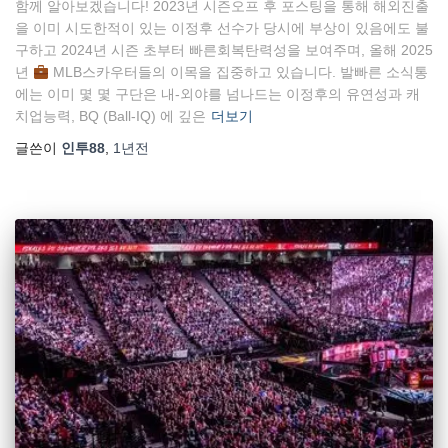
함께 알아보겠습니다! 2023년 시즌오프 후 포스팅을 통해 해외진출
을 이미 시도한적이 있는 이정후 선수가 당시에 부상이 있음에도 불
구하고 2024년 시즌 초부터 빠른회복탄력성을 보여주며, 올해 2025
년
MLB스카우터들의 이목을 집중하고 있습니다. 발빠른 소식통
에는 이미 몇 몇 구단은 내-외야를 넘나드는 이정후의 유연성과 캐
치업능력, BQ (Ball-IQ) 에 깊은
더보기
글쓴이
인투88
,
1년
전