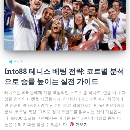
그 외 스포츠
Into88 테니스 베팅 전략: 코트별 분석
으로 승률 높이는 실전 가이드
테니스는 베터들에게 가장 역동적인 스포츠 중 하나로, 연중 내내 다
양한 경기와 마켓을 제공합니다. 하지만 테니스 베팅에서 성공하려
면 단순히 랭킹이나 인기 선수만 보고 결정해서는 안 됩니다.데이터
분석, 코트별 특성, 그리고 경기 트렌드를 읽어내는 것이 핵심입니
다. Into88 스포츠 섹션에서는 이러한 분석 기반의 베팅을 통해 더
높은 수익 기회를 찾을 수 있습니다.
더보기