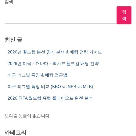
검색
이
검
색
지
매
최신 글
김
2026년 월드컵 본선 경기 분석 & 배팅 전략 가이드
2026년 미국ㆍ캐나다ㆍ멕시코 월드컵 배팅 전략
배구 리그별 특징 & 배팅 접근법
야구 리그별 특징 비교 (KBO vs NPB vs MLB)
2026 FIFA 월드컵 유럽 플레이오프 완전 분석
보여줄 댓글이 없습니다.
카테고리