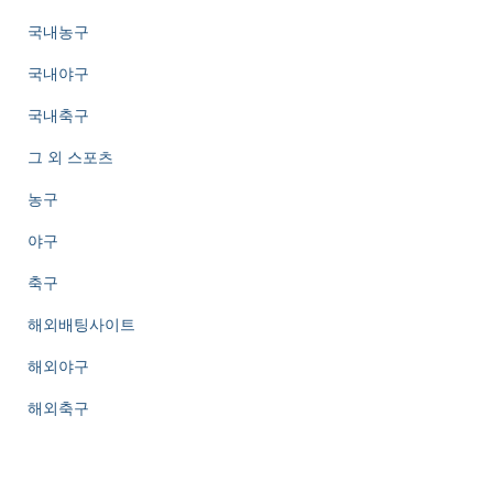
국내농구
국내야구
국내축구
그 외 스포츠
농구
야구
축구
해외배팅사이트
해외야구
해외축구