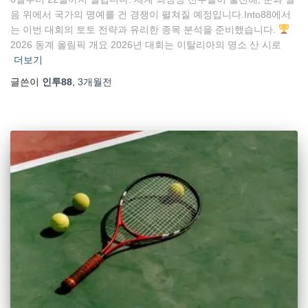
음 위에서 국가의 명예를 건 경쟁이 펼쳐질 예정입니다.Into88에서
는 이번 대회의 토토 전략과 유리한 종목 분석을 준비했습니다.
2026 동계 올림픽 개요 2026년 대회는 이탈리아의 명소 산 시로
더보기
글쓴이
인투88
,
3개월
전