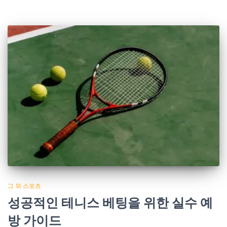
그 외 스포츠
성공적인 테니스 베팅을 위한 실수 예
방 가이드