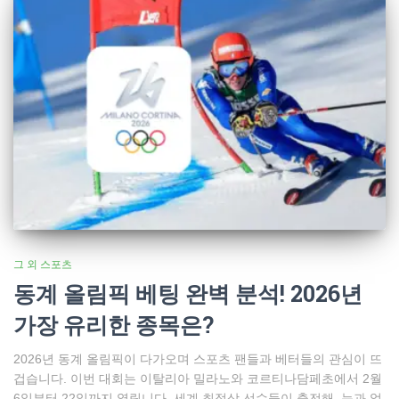
그 외 스포츠
동계 올림픽 베팅 완벽 분석! 2026년
가장 유리한 종목은?
2026년 동계 올림픽이 다가오며 스포츠 팬들과 베터들의 관심이 뜨
겁습니다. 이번 대회는 이탈리아 밀라노와 코르티나담페초에서 2월
6일부터 22일까지 열립니다. 세계 최정상 선수들이 출전해, 눈과 얼