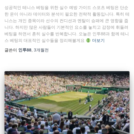
성공적인 테니스 베팅을 위한 실수 예방 가이드 스포츠 베팅은 단순
한 운이 아니라 데이터와 분석이 필요한 전략적 활동입니다. 특히 테
니스는 개인 종목이라 선수의 컨디션과 멘탈이 승패에 큰 영향을 줍
니다. 하지만 많은 사람들이 기본적인 요소를 놓치고 감정에 휘둘려
베팅을 하면서 흔히 실수를 반복합니다. 오늘은 인투88과 함께 테니
스 베팅의 대표적인 실수들을 정리해볼게요
더보기
글쓴이
인투88
,
3개월
전