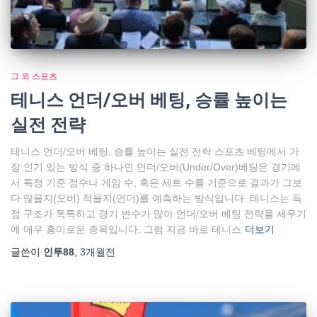
그 외 스포츠
테니스 언더/오버 베팅, 승률 높이는
실전 전략
테니스 언더/오버 베팅, 승률 높이는 실전 전략 스포츠 베팅에서 가
장 인기 있는 방식 중 하나인 언더/오버(Under/Over)베팅은 경기에
서 특정 기준 점수나 게임 수, 혹은 세트 수를 기준으로 결과가 그보
다 많을지(오버) 적을지(언더)를 예측하는 방식입니다. 테니스는 득
점 구조가 독특하고 경기 변수가 많아 언더/오버 베팅 전략을 세우기
에 매우 흥미로운 종목입니다. 그럼 지금 바로 테니스
더보기
글쓴이
인투88
,
3개월
전