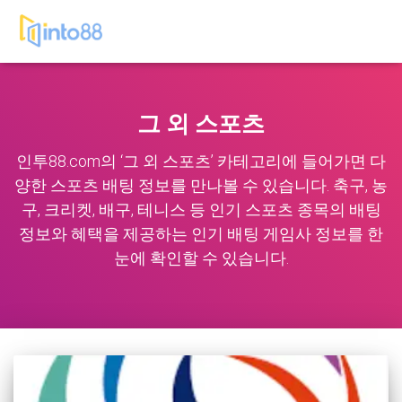
그 외 스포츠
인투88.com의 ‘그 외 스포츠’ 카테고리에 들어가면 다
양한 스포츠 배팅 정보를 만나볼 수 있습니다. 축구, 농
구, 크리켓, 배구, 테니스 등 인기 스포츠 종목의 배팅
정보와 혜택을 제공하는 인기 배팅 게임사 정보를 한
눈에 확인할 수 있습니다.