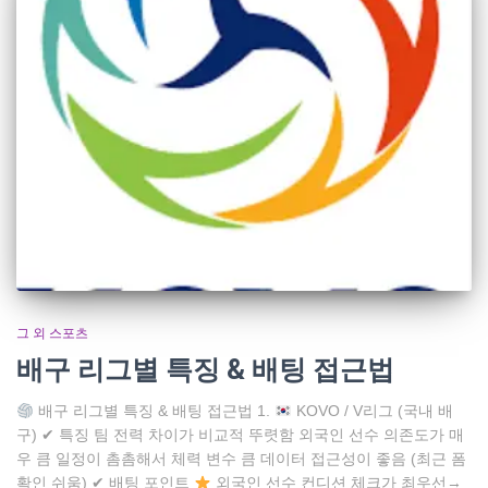
그 외 스포츠
배구 리그별 특징 & 배팅 접근법
배구 리그별 특징 & 배팅 접근법 1.
KOVO / V리그 (국내 배
구) ✔ 특징 팀 전력 차이가 비교적 뚜렷함 외국인 선수 의존도가 매
우 큼 일정이 촘촘해서 체력 변수 큼 데이터 접근성이 좋음 (최근 폼
확인 쉬움) ✔ 배팅 포인트
외국인 선수 컨디션 체크가 최우선→