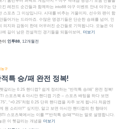
내기 홈런부터 퍼펙트 게임까지 – 야구 역대급 명경기 모음 전율을
으킨 레전드 순간들과 함께하는 into88 야구 이벤트 안내 야구는 단
한 스포츠 그 이상입니다. 시대를 비추는 거울이자, 선수와 팬이 함
 만들어가는 드라마죠. 수많은 명경기들은 단순한 승패를 넘어, 인
의 의지와 감동이 한데 어우러진 순간들로 기억됩니다. 오늘은 야
사에 길이 남은 전설적인 경기들을 되돌아보며,
더보기
쓴이
인투88
,
12개월
전
내농구
적특 승/패 완전 정복!
헷갈리는 0.25 핸디캡? 쉽게 정리하는 “반적특 승/패” 완전 정복!
BTI 스포츠북 & 아시안 핸디캡 기준 – 스포츠 배팅을 하다 보면
0.75”, “+0.25”처럼 0.25 단위 핸디캡을 자주 보게 됩니다.처음엔
이게 뭔 소리야?” 싶지만, 알고 보면 아시안 핸디캡의 한 형태이
BTI 스포츠북에서는 이를 **‘반적특 승/패’**라는 말로 설명합니다.
늘은 이 헷갈리는 개념을
더보기