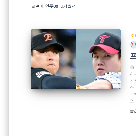
글쓴이
인투88
,
9개월
전
국
찬
기
스
매
프
글