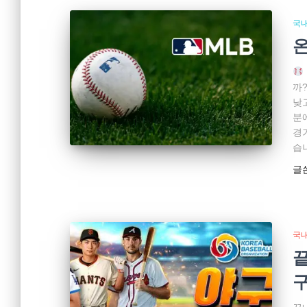
국
온
까
낮
분
경
습
글
국
끝
구