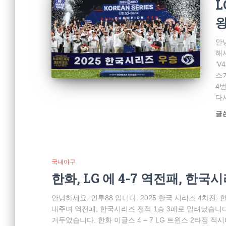
L
안
해
‘V
스
4번
다
글
국내야구
한화, LG 에 4-7 역전패, 한국
안녕하세요. 인투88 입니다. 2025 한국 시리즈 4차전: 
내주며 역전패, 한국시리즈 전적 1승 3패로 밀려났습니
거두었습니다. 한화 이글스 4 – 7 LG 트윈스 2타점 