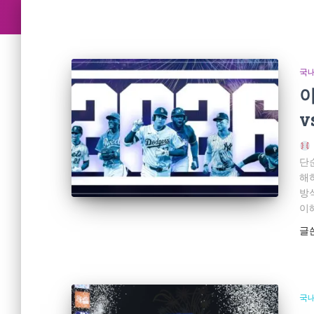
국
야
v
단
해하
방
이
글
국