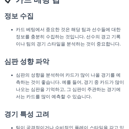
정보 수집
카드 베팅에서 중요한 것은 해당 팀과 선수들에 대한
정보를 충분히 수집하는 것입니다. 선수의 경고 기록
이나 팀의 경기 스타일을 분석하는 것이 중요합니다.
심판 성향 파악
심판의 성향을 분석하여 카드가 많이 나올 경기를 예
측하는 것이 좋습니다. 예를 들어, 경기 중 카드가 많이
나오는 심판을 기억하고, 그 심판이 주관하는 경기에
서는 카드를 많이 예측할 수 있습니다.
경기 특성 고려
팀이 공격적이거나 수비적인 플레이 스타일을 갖고 있