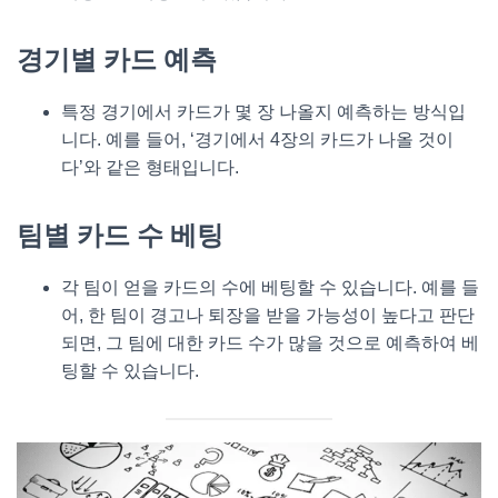
경기별 카드 예측
특정 경기에서 카드가 몇 장 나올지 예측하는 방식입
니다. 예를 들어, ‘경기에서 4장의 카드가 나올 것이
다’와 같은 형태입니다.
팀별 카드 수 베팅
각 팀이 얻을 카드의 수에 베팅할 수 있습니다. 예를 들
어, 한 팀이 경고나 퇴장을 받을 가능성이 높다고 판단
되면, 그 팀에 대한 카드 수가 많을 것으로 예측하여 베
팅할 수 있습니다.