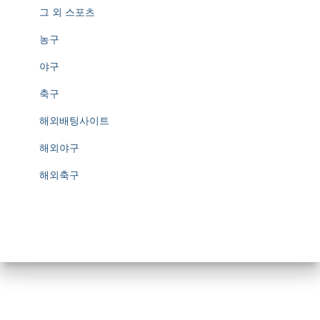
그 외 스포츠
농구
야구
축구
해외배팅사이트
해외야구
해외축구