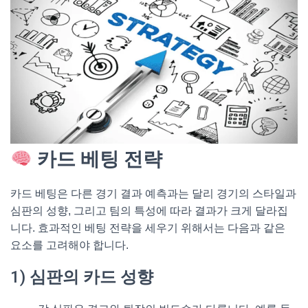
카드 베팅 전략
카드 베팅은 다른 경기 결과 예측과는 달리 경기의 스타일과
심판의 성향, 그리고 팀의 특성에 따라 결과가 크게 달라집
니다. 효과적인 베팅 전략을 세우기 위해서는 다음과 같은
요소를 고려해야 합니다.
1)
심판의 카드 성향