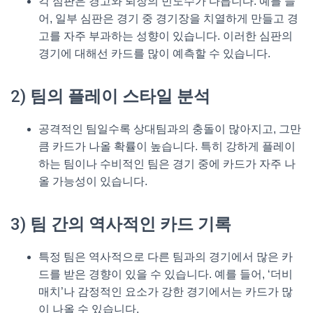
각 심판은 경고와 퇴장의 빈도수가 다릅니다. 예를 들
어, 일부 심판은 경기 중 경기장을 치열하게 만들고 경
고를 자주 부과하는 성향이 있습니다. 이러한 심판의
경기에 대해선 카드를 많이 예측할 수 있습니다.
2)
팀의 플레이 스타일 분석
공격적인 팀일수록 상대팀과의 충돌이 많아지고, 그만
큼 카드가 나올 확률이 높습니다. 특히 강하게 플레이
하는 팀이나 수비적인 팀은 경기 중에 카드가 자주 나
올 가능성이 있습니다.
3)
팀 간의 역사적인 카드 기록
특정 팀은 역사적으로 다른 팀과의 경기에서 많은 카
드를 받은 경향이 있을 수 있습니다. 예를 들어, ‘더비
매치’나 감정적인 요소가 강한 경기에서는 카드가 많
이 나올 수 있습니다.