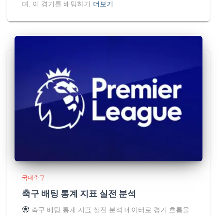
며, 이 경기를 배팅하기
더보기
국내축구
축구 배팅 통계 지표 실전 분석
축구 배팅 통계 지표 실전 분석 데이터로 경기 흐름을