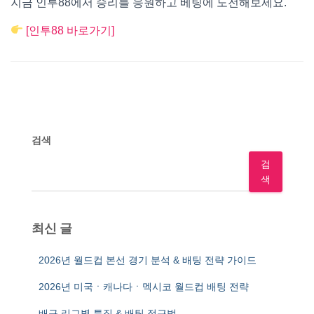
지금 인투88에서 승리를 응원하고 베팅에 도전해보세요.
[인투88 바로가기]
검색
검
색
최신 글
2026년 월드컵 본선 경기 분석 & 배팅 전략 가이드
2026년 미국ㆍ캐나다ㆍ멕시코 월드컵 배팅 전략
배구 리그별 특징 & 배팅 접근법