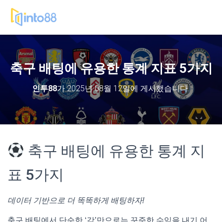
축구 배팅에 유용한 통계 지표 5가지
인투88
가
2025년 08월 12일
에 게시했습니다.
축구 배팅에 유용한 통계 지
표 5가지
데이터 기반으로 더 똑똑하게 배팅하자!
축구 배팅에서 단순한 ‘감’만으로는 꾸준한 수익을 내기 어