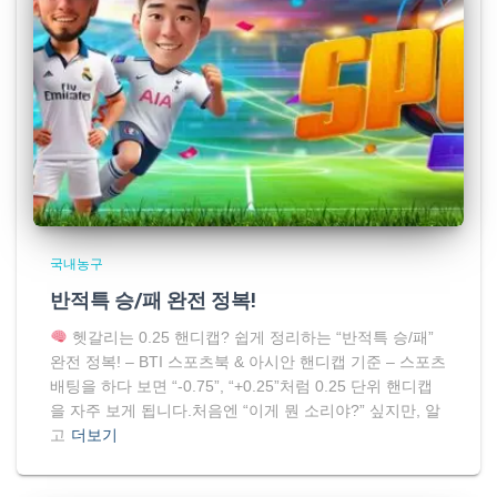
국내농구
반적특 승/패 완전 정복!
헷갈리는 0.25 핸디캡? 쉽게 정리하는 “반적특 승/패”
완전 정복! – BTI 스포츠북 & 아시안 핸디캡 기준 – 스포츠
배팅을 하다 보면 “-0.75”, “+0.25”처럼 0.25 단위 핸디캡
을 자주 보게 됩니다.처음엔 “이게 뭔 소리야?” 싶지만, 알
고
더보기