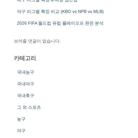
야구 리그별 특징 비교 (KBO vs NPB vs MLB)
2026 FIFA 월드컵 유럽 플레이오프 완전 분석
보여줄 댓글이 없습니다.
카테고리
국내농구
국내야구
국내축구
그 외 스포츠
농구
야구