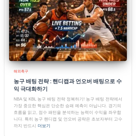
해외축구
농구 배팅 전략 : 핸디캡과 언오버 배팅으로 수
익 극대화하기
NBA 및 KBL 농구 배팅 전략 정복하기! 농구 배팅 전략에서
가장 중요한 핵심은 단순한 승패 예측이 아닙니다. 경기의
흐름을 읽고, 점수 패턴을 분석하는 능력이 수익을 좌우합
니다. 특히 농구 핸디캡 및 언오버 공략은 초보자부터 고수
까지 반드시
더보기