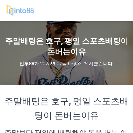
주말배팅은 호구, 평일 스포츠배팅이
돈버는이유
인투88
가
2025년 07월 03일
에 게시했습니다.
주말배팅은 호구, 평일 스포츠배
팅이 돈버는이유
주말보다 평일에 배팅해야 돈을 버는 이