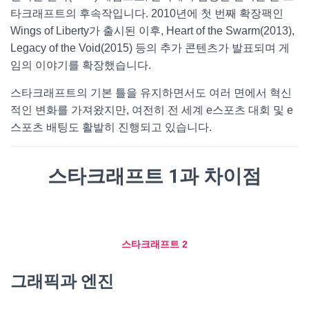
타크래프트의 후속작입니다. 2010년에 첫 번째 확장팩인
Wings of Liberty가 출시된 이후, Heart of the Swarm(2013),
Legacy of the Void(2015) 등의 추가 콘텐츠가 발표되며 게
임의 이야기를 확장했습니다.
스타크래프트의 기본 틀을 유지하면서도 여러 면에서 혁신
적인 변화를 가져왔지만, 여전히 전 세계 e스포츠 대회 및 e
스포츠 배팅도 활발히 진행되고 있습니다.
스타크래프트 1과 차이점
스타크래프트 2
그래픽과 엔진