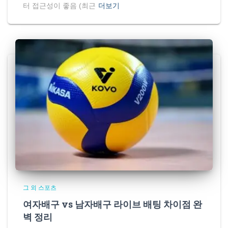
터 접근성이 좋음 (최근
더보기
그 외 스포츠
여자배구 vs 남자배구 라이브 배팅 차이점 완
벽 정리