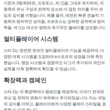
기존의 3종족(테란, 프로토스, 저그)을 그대로 유지하되, 각
종족의 유닛 구성과 전략적 요소에 더 많은 차이를 두어 게
임의 깊이를 더했습니다. 예를 들어, 테란은 빠른 전술적 기
동력과 방어적인 성격을, 프로토스는 강력한 공격력과 방어
력을, 저그는 대규모 병력과 유기적인 플레이를 강조합니다.
멀티플레이어 시스템
스타 2는 완전한 온라인 멀티플레이어 기능을 제공하며, 다
양한 대회 시스템을 도입하여 e스포츠의 성장을 더욱 촉진
했습니다. 랭킹 시스템과 경쟁적인 리그가 추가되어 개인의
실력을 더욱 명확하게 확인할 수 있습니다.
확장팩과 캠페인
스타 2는 각 확장팩마다 캠페인을 제공하며, 이야기 전개와
유닛 및 전략의 변화가 계속해서 추가되었습니다. 이는 게임
의 깊이를 더하고, 플레이어에게 다양한 플레이 스타일을 경