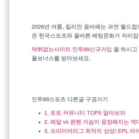
2026년 여름, 킬리안 음바페는 과연 월드
은 한국스포츠와 올바른 배팅문화가 자리잡
먹튀없는사이트
인투88신규가입
을 하시고 
플보너스를 받아보세요.
인투88스포츠 다른글 구경가기
1. 토토 커뮤니티 TOP5 알아보자
2. 레알 vs 뮌헨 가슴이 웅장해지는 
3. 프리미어리그 최악의 상성! EPL 