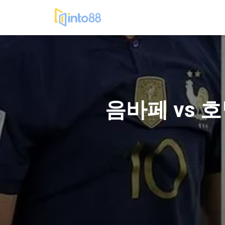
음바페 vs 호