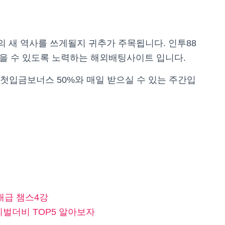
컵의 새 역사를 쓰게될지 귀추가 주목됩니다. 인투88
을 수 있도록 노력하는 해외배팅사이트 입니다.
첫입금보너스 50%와 매일 받으실 수 있는 주간입
역대급 챔스4강
라이벌더비 TOP5 알아보자