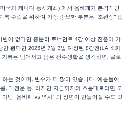
 (미국과 캐나다 동시개최) 에서 음바페가 본격적인
기록 수립을 위하여 가장 중요한 부분은 “조편성” 입
이변이 없다면 충분히 토너먼트 4강 이상 진출이 가
 뛴다면 2026년 7월 3일 예정된 8강전(LA 소파
의 기록은 넘어서고 남은 선수생활을 생각하면, 클로
 하는 것이며, 변수가 더 많이 있습니다. 예를들어
흐름, 대전운 등. 하지만 지금까지의 흐름대로라면 오
아닌 “음바페 vs 역사” 의 장면이 만들어질 수도 있