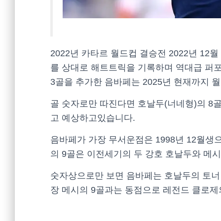
2022년 카타르 월드컵 결승전 2022년 1
를 상대로 해트트릭을 기록하며 역대급 퍼
3골을 추가한 음바페는 2025년 현재까지 월
골 숫자로만 따진다면 호날두(너네형)의 8골
고 예상하고있습니다.
음바페가 가장 무서운점은 1998년 12월생
의 9골은 이전세기의 두 강호 호날두와 메
숫자상으로만 보면 음바페는 호날두의 토너먼
장 메시의 9골과는 동점으로 레전드 클로제의