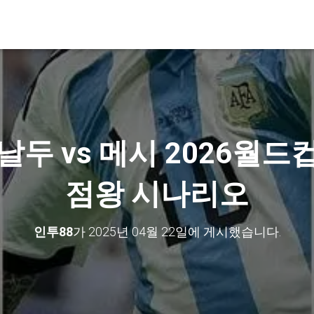
날두 vs 메시 2026월
점왕 시나리오
인투88
가
2025년 04월 22일
에 게시했습니다.