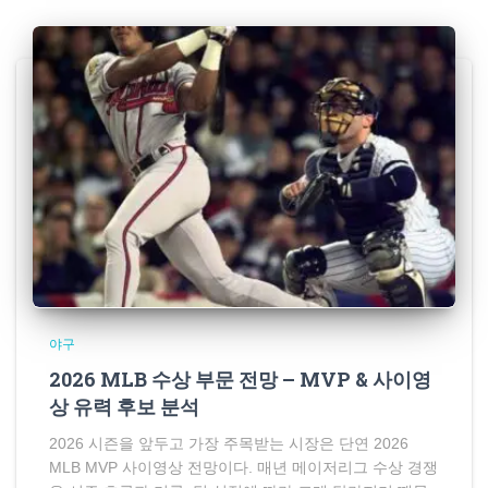
야구
2026 MLB 수상 부문 전망 – MVP & 사이영
상 유력 후보 분석
2026 시즌을 앞두고 가장 주목받는 시장은 단연 2026
MLB MVP 사이영상 전망이다. 매년 메이저리그 수상 경쟁