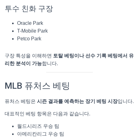
투수 친화 구장
Oracle Park
T-Mobile Park
Petco Park
구장 특성을 이해하면
토탈 베팅이나 선수 기록 베팅에서 유
리한 분석이 가능
합니다.
MLB 퓨처스 베팅
퓨처스 베팅은
시즌 결과를 예측하는 장기 베팅 시장
입니다.
대표적인 베팅 항목은 다음과 같습니다.
월드시리즈 우승 팀
아메리칸리그 우승 팀