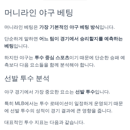
머니라인 야구 베팅
머니라인 베팅은
가장 기본적인 야구 베팅 방식
입니다.
단순하게 말하면
어느 팀이 경기에서 승리할지를 예측하는
베팅
입니다.
하지만 야구는
투수 중심 스포츠
이기 때문에 단순한 승패 예
측보다 다음 요소들을 함께 분석해야 합니다.
선발 투수 분석
야구 경기에서 가장 중요한 요소는
선발 투수
입니다.
특히 MLB에서는 투수 로테이션이 일정하게 운영되기 때문
에 선발 투수의 성적이 경기 결과에 큰 영향을 줍니다.
대표적인 투수 지표는 다음과 같습니다.