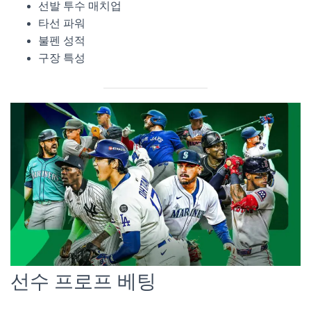
선발 투수 매치업
타선 파워
불펜 성적
구장 특성
선수 프로프 베팅