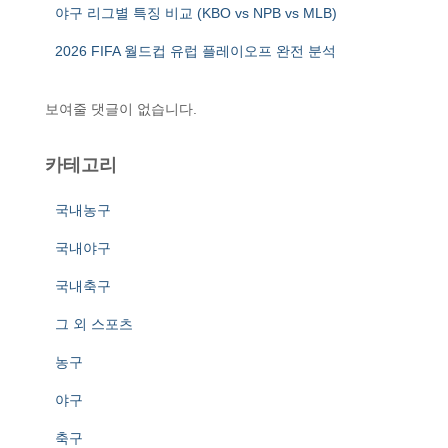
야구 리그별 특징 비교 (KBO vs NPB vs MLB)
2026 FIFA 월드컵 유럽 플레이오프 완전 분석
보여줄 댓글이 없습니다.
카테고리
국내농구
국내야구
국내축구
그 외 스포츠
농구
야구
축구