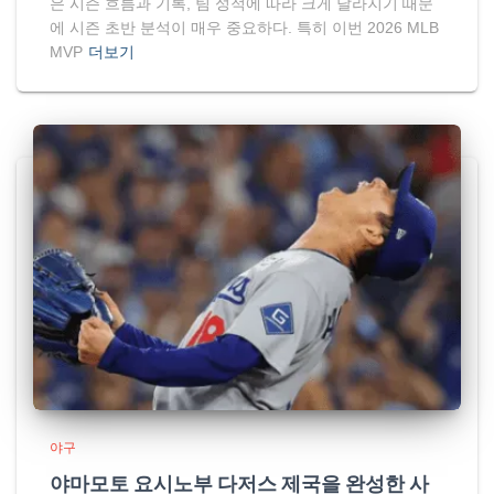
은 시즌 흐름과 기록, 팀 성적에 따라 크게 달라지기 때문
에 시즌 초반 분석이 매우 중요하다. 특히 이번 2026 MLB
MVP
더보기
야구
야마모토 요시노부 다저스 제국을 완성한 사