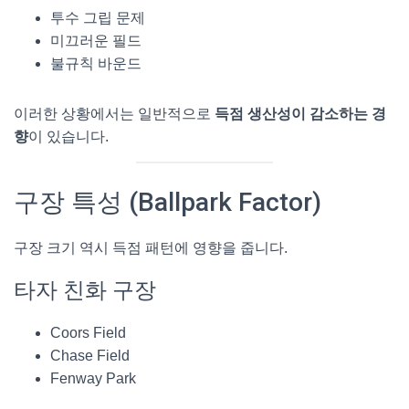
투수 그립 문제
미끄러운 필드
불규칙 바운드
이러한 상황에서는 일반적으로
득점 생산성이 감소하는 경
향
이 있습니다.
구장 특성 (Ballpark Factor)
구장 크기 역시 득점 패턴에 영향을 줍니다.
타자 친화 구장
Coors Field
Chase Field
Fenway Park