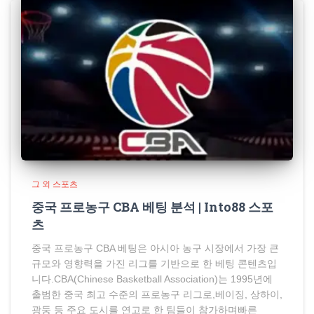
그 외 스포츠
중국 프로농구 CBA 베팅 분석 | Into88 스포
츠
중국 프로농구 CBA 베팅은 아시아 농구 시장에서 가장 큰
규모와 영향력을 가진 리그를 기반으로 한 베팅 콘텐츠입
니다.CBA(Chinese Basketball Association)는 1995년에
출범한 중국 최고 수준의 프로농구 리그로,베이징, 상하이,
광둥 등 주요 도시를 연고로 한 팀들이 참가하며빠른