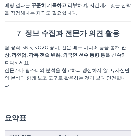
베팅 결과는
꾸준히 기록하고 리뷰
하며, 자신에게 맞는 전략
을 점검해내는 과정도 필요합니다.
7.
정보 수집과 전문가 의견 활용
팀 공식 SNS, KOVO 공지, 전문 배구 미디어 등을 통해
잔
상, 라인업, 감독 전술 변화, 외국인 선수 동향
등을 신속히
파악하세요.
전문가나 팁스터의 분석을 참고하되 맹신하지 않고, 자신만
의 분석과 함께 보조 도구로 활용하는 것이 보다 안전합니
다.
요약표