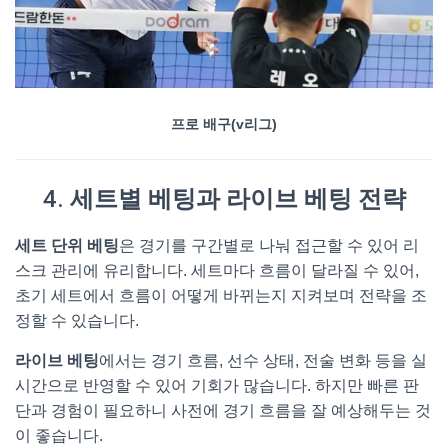
프로 배구(v리그)
4.
세트별 베팅과 라이브 베팅 전략
세트 단위 베팅
은 경기를 구간별로 나눠 접근할 수 있어 리
스크 관리에 유리합니다. 세트마다 흐름이 달라질 수 있어,
초기 세트에서 흐름이 어떻게 바뀌는지 지켜보며 전략을 조
정할 수 있습니다.
라이브 베팅
에서는 경기 흐름, 선수 상태, 전술 변화 등을 실
시간으로 반영할 수 있어 기회가 많습니다. 하지만 빠른 판
단과 경험이 필요하니 사전에 경기 흐름을 잘 예상해두는 것
이 좋습니다.