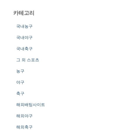
카테고리
국내농구
국내야구
국내축구
그 외 스포츠
농구
야구
축구
해외배팅사이트
해외야구
해외축구