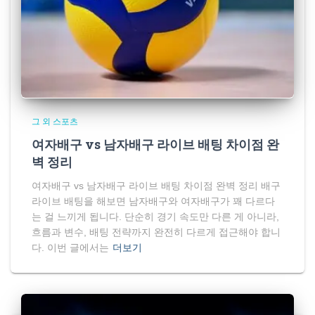
그 외 스포츠
여자배구 vs 남자배구 라이브 배팅 차이점 완
벽 정리
여자배구 vs 남자배구 라이브 배팅 차이점 완벽 정리 배구
라이브 배팅을 해보면 남자배구와 여자배구가 꽤 다르다
는 걸 느끼게 됩니다. 단순히 경기 속도만 다른 게 아니라,
흐름과 변수, 배팅 전략까지 완전히 다르게 접근해야 합니
다. 이번 글에서는
더보기