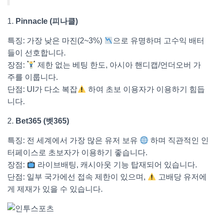
1.
Pinnacle (피나클)
특징: 가장 낮은 마진(2~3%)
으로 유명하며 고수익 배터
들이 선호합니다.
장점:
제한 없는 베팅 한도, 아시아 핸디캡/언더오버 가
주를 이룹니다.
단점: UI가 다소 복잡
하여 초보 이용자가 이용하기 힘듭
니다.
2.
Bet365 (벳365)
특징: 전 세계에서 가장 많은 유저 보유
하며 직관적인 인
터페이스로 초보자가 이용하기 좋습니다.
장점:
라이브배팅, 캐시아웃 기능 탑재되어 있습니다.
단점: 일부 국가에선 접속 제한이 있으며,
고배당 유저에
게 제재가 있을 수 있습니다.