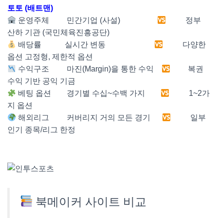
토토 (배트맨)
운영주체 민간기업 (사설)
정부
산하 기관 (국민체육진흥공단)
배당률 실시간 변동
다양한
옵션 고정형, 제한적 옵션
수익구조 마진(Margin)을 통한 수익
복권
수익 기반 공익 기금
베팅 옵션 경기별 수십~수백 가지
1~2가
지 옵션
해외리그 커버리지 거의 모든 경기
일부
인기 종목/리그 한정
북메이커 사이트 비교