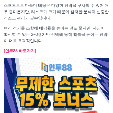
스포츠토토 다폴더 베팅은 다양한 전략을 구사할 수 있어 매
우 흥미롭지만, 리스크가 크기 때문에 철저한 분석과 신중한
리스크 관리가 필수입니다.
여러 경기를 조합해 배당률을 높이는 것도 좋지만, 자신이
확신할 수 있는 2~3경기만 선택해 당첨 확률을 높이는 전략
이 더욱 효과적입니다.
[인투88 바로가기]