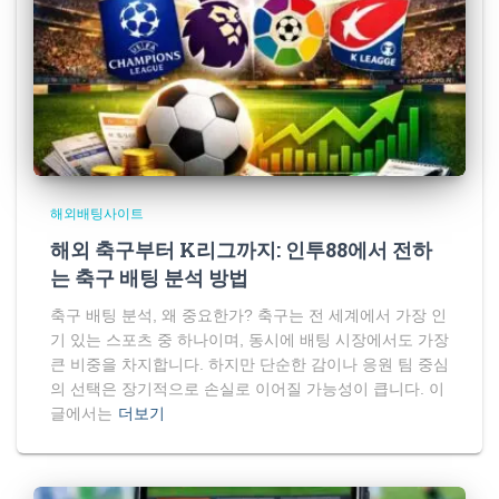
해외배팅사이트
해외 축구부터 K리그까지: 인투88에서 전하
는 축구 배팅 분석 방법
축구 배팅 분석, 왜 중요한가? 축구는 전 세계에서 가장 인
기 있는 스포츠 중 하나이며, 동시에 배팅 시장에서도 가장
큰 비중을 차지합니다. 하지만 단순한 감이나 응원 팀 중심
의 선택은 장기적으로 손실로 이어질 가능성이 큽니다. 이
글에서는
더보기