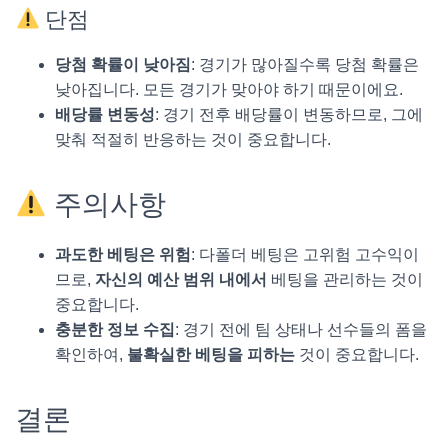
단점
당첨 확률이 낮아짐
: 경기가 많아질수록 당첨 확률은
낮아집니다. 모든 경기가 맞아야 하기 때문이에요.
배당률 변동성
: 경기 전후 배당률이 변동하므로, 그에
맞춰 적절히 반응하는 것이 중요합니다.
주의사항
과도한 베팅은 위험
: 다폴더 베팅은 고위험 고수익이
므로,
자신의 예산 범위 내에서
베팅을 관리하는 것이
중요합니다.
충분한 정보 수집
: 경기 전에 팀 상태나 선수들의 폼을
확인하여,
불확실한 베팅을 피하는
것이 중요합니다.
결론