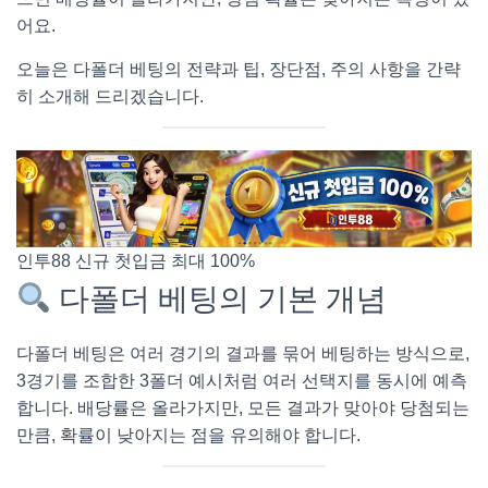
어요.
오늘은 다폴더 베팅의 전략과 팁, 장단점, 주의 사항을 간략
히 소개해 드리겠습니다.
인투88 신규 첫입금 최대 100%
다폴더 베팅의 기본 개념
다폴더 베팅은 여러 경기의 결과를 묶어 베팅하는 방식으로,
3경기를 조합한 3폴더 예시처럼 여러 선택지를 동시에 예측
합니다. 배당률은 올라가지만, 모든 결과가 맞아야 당첨되는
만큼, 확률이 낮아지는 점을 유의해야 합니다.