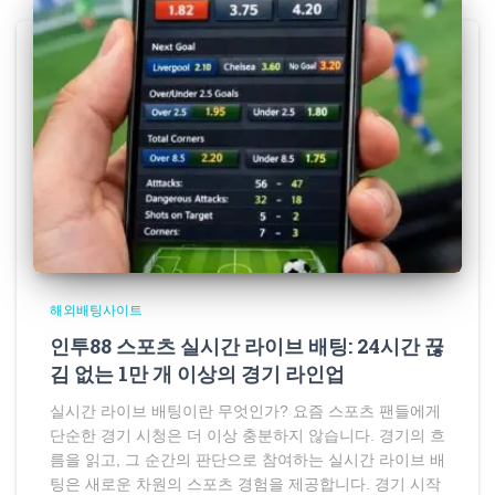
해외배팅사이트
인투88 스포츠 실시간 라이브 배팅: 24시간 끊
김 없는 1만 개 이상의 경기 라인업
실시간 라이브 배팅이란 무엇인가? 요즘 스포츠 팬들에게
단순한 경기 시청은 더 이상 충분하지 않습니다. 경기의 흐
름을 읽고, 그 순간의 판단으로 참여하는 실시간 라이브 배
팅은 새로운 차원의 스포츠 경험을 제공합니다. 경기 시작