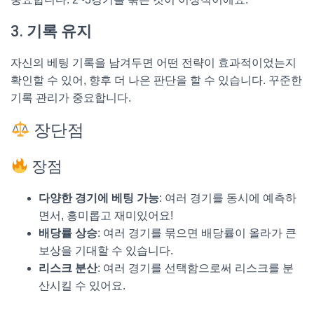
3.
기록 유지
자신의 베팅 기록을 남겨두면 어떤 전략이 효과적이었는지
확인할 수 있어, 향후 더 나은 판단을 할 수 있습니다. 꾸준한
기록 관리가 중요합니다.
장단점
장점
다양한 경기에 베팅 가능
: 여러 경기를 동시에 예측하
면서, 흥미롭고 재미있어요!
배당률 상승
: 여러 경기를 묶으면 배당률이 올라가 큰
보상을 기대할 수 있습니다.
리스크 분산
: 여러 경기를 선택함으로써 리스크를 분
산시킬 수 있어요.