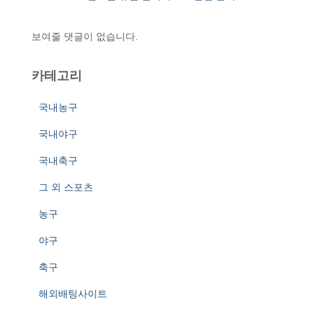
보여줄 댓글이 없습니다.
카테고리
국내농구
국내야구
국내축구
그 외 스포츠
농구
야구
축구
해외배팅사이트