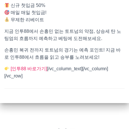
신규 첫입금 50%
매일 매일 첫입금!
무제한 리베이트
지금 인투88에서 손흥민 없는 토트넘의 약점, 상승세 탄 노
팅엄의 흐름까지 예측하고 베팅에 도전해보세요.
손흥민 복귀 전까지 토트넘의 경기는 예측 포인트! 지금 바
로 인투88에서 흐름을 읽고 승부를 노려보세요!
[인투88 바로가기]
[/vc_column_text][/vc_column]
[/vc_row]