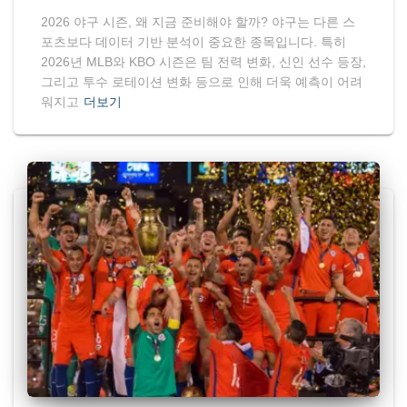
2026 야구 시즌, 왜 지금 준비해야 할까? 야구는 다른 스
포츠보다 데이터 기반 분석이 중요한 종목입니다. 특히
2026년 MLB와 KBO 시즌은 팀 전력 변화, 신인 선수 등장,
그리고 투수 로테이션 변화 등으로 인해 더욱 예측이 어려
워지고
더보기