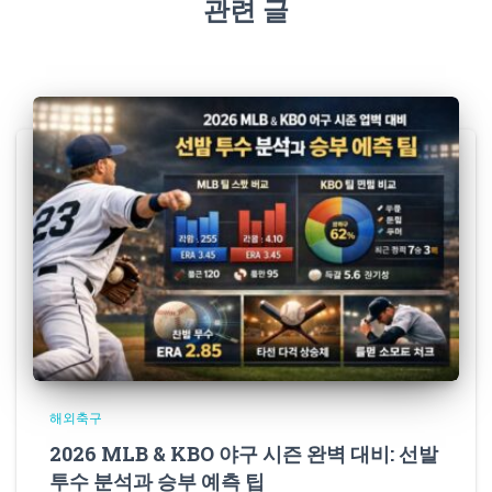
관련 글
해외축구
2026 MLB & KBO 야구 시즌 완벽 대비: 선발
투수 분석과 승부 예측 팁