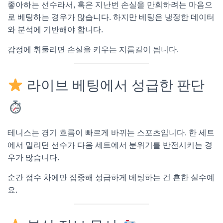
좋아하는 선수라서, 혹은 지난번 손실을 만회하려는 마음으
로 베팅하는 경우가 많습니다. 하지만 베팅은 냉정한 데이터
와 분석에 기반해야 합니다.
감정에 휘둘리면 손실을 키우는 지름길이 됩니다.
라이브 베팅에서 성급한 판단
테니스는 경기 흐름이 빠르게 바뀌는 스포츠입니다. 한 세트
에서 밀리던 선수가 다음 세트에서 분위기를 반전시키는 경
우가 많습니다.
순간 점수 차에만 집중해 성급하게 베팅하는 건 흔한 실수예
요.