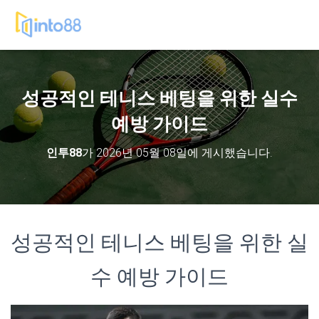
성공적인 테니스 베팅을 위한 실수
예방 가이드
인투88
가
2026년 05월 08일
에 게시했습니다.
성공적인 테니스 베팅을 위한 실
수 예방 가이드