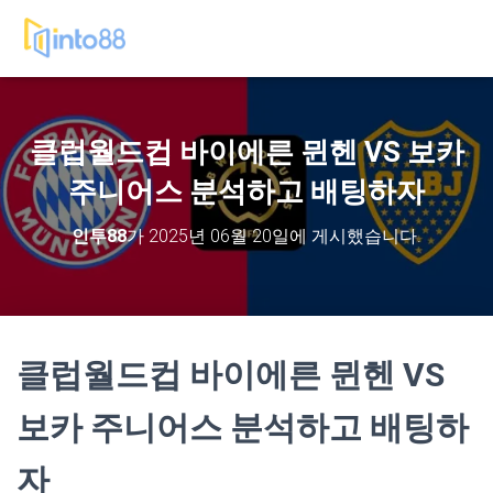
클럽월드컵 바이에른 뮌헨 VS 보카
주니어스 분석하고 배팅하자
인투88
가
2025년 06월 20일
에 게시했습니다.
클럽월드컵 바이에른 뮌헨 VS
보카 주니어스 분석하고 배팅하
자