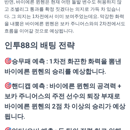
반면, 바이에른 뮌헨은 현재 어떤 돌발 변수도 허용하지 않
고 조별리그 통과를 확정 짓겠다는 의지로 가득 차 있습니
다. 그 의지는 1차전에서 이미 보여주었는데요. 막강한 화력
을 내뿜은 바이에른 뮌헨은 보카 주니어스와의 2차전에서도
흐름을 이어갈 것으로 예상됩니다.
인투88의 배팅 전략
승무패 예측 : 1차전 화끈한 화력을 뽐낸
바이에른 뮌헨의 승리를 예상합니다.
핸디캡 예측 : 바이에른 뮌헨의 공격력 +
보카 주니어스의 주전 선수의 퇴장 부재로
바이에른 뮌헨의 2점 차 이상의 승리가 예상
됩니다.