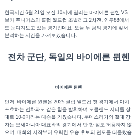
한국시간 6월 21일 오전 10시에 열리는 바이에른 뮌헨 VS
보카 주니어스의 클럽 월드컵 조별리그 2차전, 인투88에서
도 눈여겨보고 있는 경기인데요. 오늘 두 팀의 경기에 앞서
분석하는 시간을 가져보겠습니다.
전차 군단, 독일의 바이에른 뮌헨
바이에른 뮌헨
먼저, 바이에른 뮌헨은 2025 클럽 월드컵 첫 경기에서 마치
포효하는 전차와도 같은 힘을 발휘하며 오클랜드 시티를 상
대로 10-0이라는 대승을 거뒀습니다. 분데스리가의 절대 강
자는 오세아니아 대표와의 경기에서 단 한 점도 허용하지 않
으며, 대회의 시작부터 유력한 우승 후보의 면모를 떠올랐습