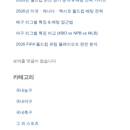
2026년 월드컵 본선 경기 분석 & 배팅 전략 가이드
2026년 미국ㆍ캐나다ㆍ멕시코 월드컵 배팅 전략
배구 리그별 특징 & 배팅 접근법
야구 리그별 특징 비교 (KBO vs NPB vs MLB)
2026 FIFA 월드컵 유럽 플레이오프 완전 분석
보여줄 댓글이 없습니다.
카테고리
국내농구
국내야구
국내축구
그 외 스포츠