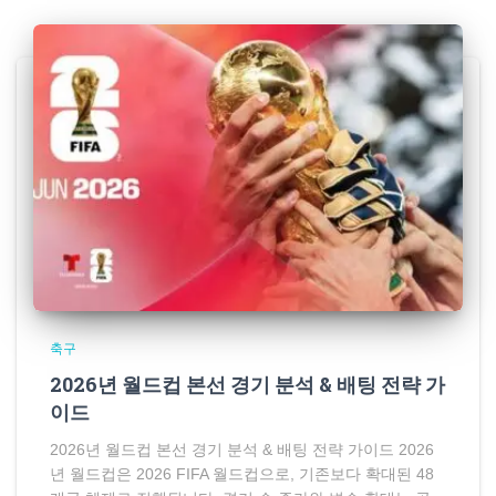
축구
2026년 월드컵 본선 경기 분석 & 배팅 전략 가
이드
2026년 월드컵 본선 경기 분석 & 배팅 전략 가이드 2026
년 월드컵은 2026 FIFA 월드컵으로, 기존보다 확대된 48