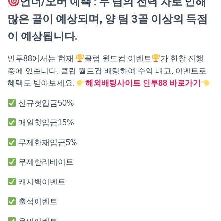
언더/오버 예측 : 두 팀의 전력 차로 인해
많은 골이 예상되며, 양 팀 3골 이상의 득점
이 예상됩니다.
인투88에서는 현재
클럽 월드컵 이벤트
가 한창 진행
중에 있습니다. 클럽 월드컵 배팅하여 수익 내고, 이벤트로
혜택도 받아보세요.
해외배팅사이트 인투88 바로가기
신규첫입금50%
매일첫입금15%
무제한재입금5%
무제한리베이트
캐시백이벤트
출석이벤트