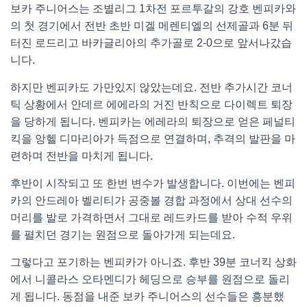
보카 주니어스는 조별리그 1차전 포르투갈의 강호 벤피카와
의 첫 경기에서 전반 초반 미겔 메렌티엘의 선제골과 6분 뒤
터진 로드리고 바카글리아의 추가골로 2-0으로 앞서나갔습
니다.
하지만 벤피카도 가만있지 않았는데요. 전반 추가시간 코너
틱 상황에서 안데르 에에라의 거진 반칙으로 다이렉트 퇴장
을 당하게 됩니다. 벤피카는 에레라의 퇴장으로 얻은 페널티
킥을 앙헬 디마리아가 득점으로 연결하며, 추격의 발판을 마
련하며 전반을 마치게 됩니다.
후반이 시작되고 또 한번 변수가 발생합니다. 이번에는 벤피
카의 안드레아 벨리티가 공중볼 경합 과정에서 상대 선수의
머리를 발로 가격하면서 그대로 레드카드를 받아 수적 우위
를 펼치던 경기는 원점으로 돌아가게 되는데요.
그렇다고 포기하는 벤피카가 아니죠. 후반 39분 코너킥 상화
에서 니콜라스 오타멘디가 헤딩으로 승부를 원점으로 돌리
게 됩니다. 동점을 내준 보카 주니어스의 선수들은 흥분했