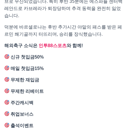
브로 무산되었습니다. 특히 후반 35분에는 에스파뇰 센터백
레안드로 카브레라가 퇴장당하며 추격 동력을 완전히 잃었
습니다.
덕분에 바르셀로나는 후반 추가시간 야말의 패스를 받은 페
르민 쐐기골까지 터뜨리며, 승리를 장식했습니다.
해외축구 소식은
인투88스포츠
와 함께!
신규 첫입금50%
매일 첫입금15%
무제한 재입금
무제한 리베이트
주간캐시백
취업보너스
출석이벤트