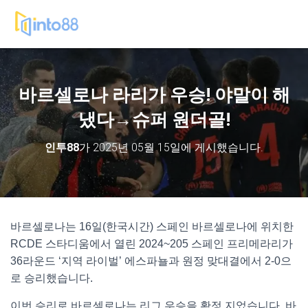
바르셀로나 라리가 우승! 야말이 해
냈다→슈퍼 원더골!
인투88
가
2025년 05월 15일
에 게시했습니다.
바르셀로나는 16일(한국시간) 스페인 바르셀로나에 위치한
RCDE 스타디움에서 열린 2024~205 스페인 프리메라리가
36라운드 ‘지역 라이벌’ 에스파뇰과 원정 맞대결에서 2-0으
로 승리했습니다.
이번 승리로 바르셀로나는 리그 우승을 확정 지었습니다. 바