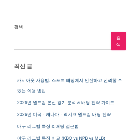
검색
검
색
최신 글
캐시아웃 사용법: 스포츠 배팅에서 안전하고 신뢰할 수
있는 이용 방법
2026년 월드컵 본선 경기 분석 & 배팅 전략 가이드
2026년 미국ㆍ캐나다ㆍ멕시코 월드컵 배팅 전략
배구 리그별 특징 & 배팅 접근법
야구 리그별 특징 비교 (KBO vs NPB vs MLB)