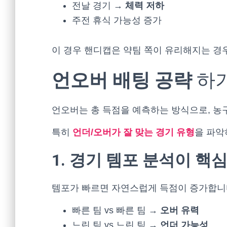
전날 경기 →
체력 저하
주전 휴식 가능성 증가
이 경우 핸디캡은 약팀 쪽이 유리해지는 경
언오버 배팅 공략
하기
언오버는 총 득점을 예측하는 방식으로, 농
특히
언더/오버가 잘 맞는 경기 유형
을 파악
1. 경기 템포 분석이 핵
템포가 빠르면 자연스럽게 득점이 증가합니
빠른 팀 vs 빠른 팀 →
오버 유력
느린 팀 vs 느린 팀 →
언더 가능성