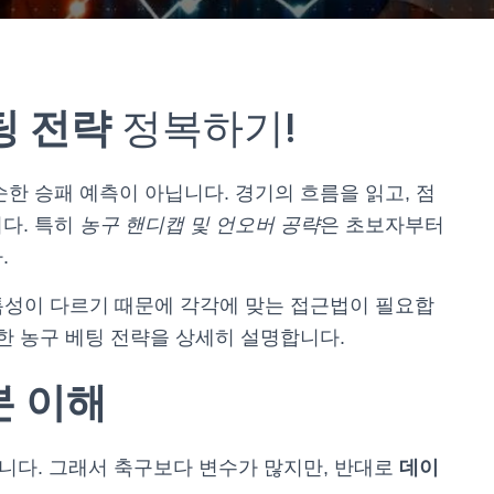
팅 전략
정복하기!
한 승패 예측이 아닙니다. 경기의 흐름을 읽고, 점
다. 특히
농구 핸디캡 및 언오버 공략
은 초보자부터
.
그 특성이 다르기 때문에 각각에 맞는 접근법이 필요합
한 농구 베팅 전략을 상세히 설명합니다.
본 이해
니다. 그래서 축구보다 변수가 많지만, 반대로
데이