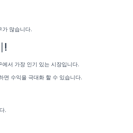
우가 많습니다.
!
구에서 가장 인기 있는 시장입니다.
하면 수익을 극대화 할 수 있습니다.
심
다.