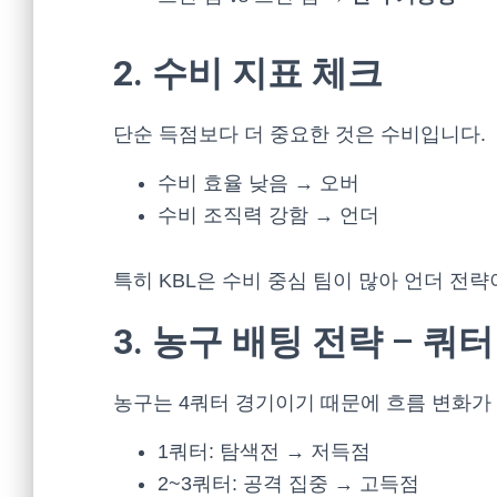
2. 수비 지표 체크
단순 득점보다 더 중요한 것은 수비입니다.
수비 효율 낮음 → 오버
수비 조직력 강함 → 언더
특히 KBL은 수비 중심 팀이 많아 언더 전략
3. 농구 배팅 전략
–
쿼터
농구는 4쿼터 경기이기 때문에 흐름 변화가
1쿼터: 탐색전 → 저득점
2~3쿼터: 공격 집중 → 고득점