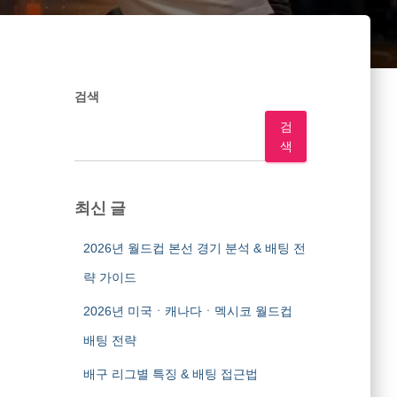
검색
검
색
최신 글
2026년 월드컵 본선 경기 분석 & 배팅 전
략 가이드
2026년 미국ㆍ캐나다ㆍ멕시코 월드컵
배팅 전략
배구 리그별 특징 & 배팅 접근법