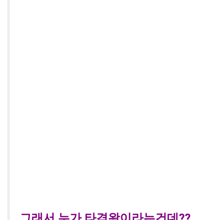
그래서 누가 타격왕이라는건데??