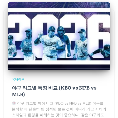
국내야구
야구 리그별 특징 비교 (KBO vs NPB vs
MLB)
야구 리그별 특징 비교 (KBO vs NPB vs MLB) 야구를
분석할 때 단순히 팀 성적만 보는 것이 아니라,리그 자체의
스타일과 환경을 이해하는 것이 중요하다. 같은 야구라도