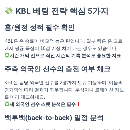
KBL 베팅 전략 핵심 5가지
홈/원정 성적 필수 확인
KBL은 홈 승률이 비교적 높은 편입니다. 일부 팀은 홈 코트
에서 평균 득점이 10점 이상 차이 나는 경우도 있습니다.
시즌 개막 전으로 직전 시즌의 기록 분석도 중요한 지표
주축 외국인 선수의 출전 여부 체크
KBL은 팀당 외국인 선수를 2명까지 보유 가능하며, 이들의
경기력에 따라 결과가 좌우됩니다. 부상이나 로테이션 정보
를 미리 체크하세요.
새 외국인 선수 스탯 분석은 필수
백투백(back-to-back) 일정 분석