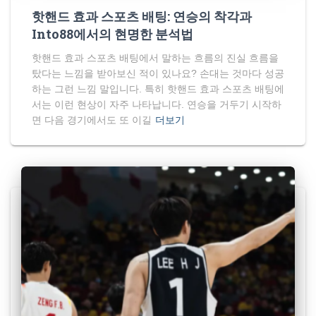
핫핸드 효과 스포츠 배팅: 연승의 착각과
Into88에서의 현명한 분석법
핫핸드 효과 스포츠 배팅에서 말하는 흐름의 진실 흐름을
탔다는 느낌을 받아보신 적이 있나요? 손대는 것마다 성공
하는 그런 느낌 말입니다. 특히 핫핸드 효과 스포츠 배팅에
서는 이런 현상이 자주 나타납니다. 연승을 거두기 시작하
면 다음 경기에서도 또 이길
더보기