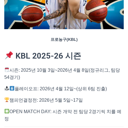
프로농구(KBL)
KBL 2025-26 시즌
시즌: 2025년 10월 3일~2026년 4월 8일(정규리그, 팀당
54경기)
플레이오프: 2026년 4월 12일~(상위 6팀 진출)
챔피언결정전: 2026년 5월 5일~17일
OPEN MATCH DAY: 시즌 개막 전 팀당 2경기씩 치를 예
정