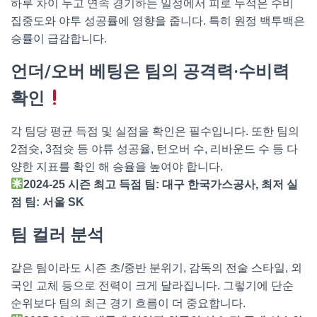
하루 차이 두고 연속 경기하는 일정에서 피로 누적은 수비
집중도와 야투 성공률에 영향을 줍니다. 특히 원정 백투백은
승률이 급감합니다.
언더/오버 베팅은 팀의 공격력·수비력
확인
각 팀당 평균 득점 및 실점을 확인은 필수입니다. 또한 팀의
2점슛, 3점슛 등 야튜 성공율, 턴오버 수, 리바운드 수 등 다
양한 지표를 확인 해 승율을 높여야 합니다.
2024-25 시즌 최고 득점 팀: 대구 한국가스공사, 최저 실
점 팀: 서울 SK
팀 컬러 분석
같은 팀이라도 시즌 초/중반 분위기, 감독의 전술 스타일, 외
국인 교체 등으로 전력이 크게 달라집니다. 그렇기에 단순
순위보다 팀의 최근 경기 흐름이 더 중요합니다.