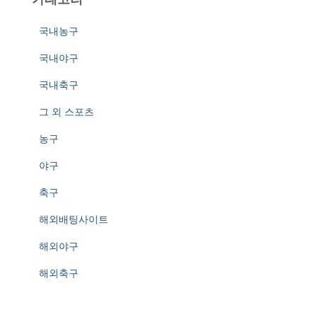
국내농구
국내야구
국내축구
그 외 스포츠
농구
야구
축구
해외배팅사이트
해외야구
해외축구