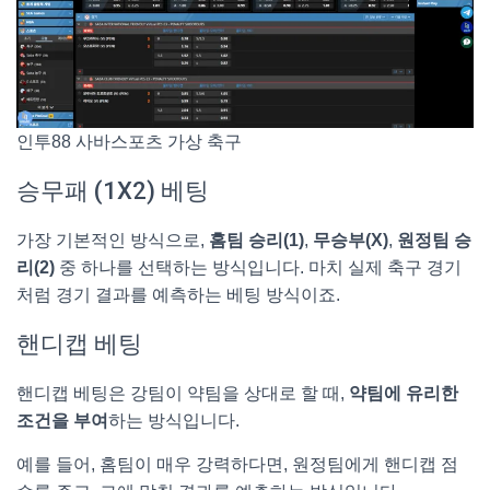
인투88 사바스포츠 가상 축구
승무패 (1X2) 베팅
가장 기본적인 방식으로,
홈팀 승리(1)
,
무승부(X)
,
원정팀 승
리(2)
중 하나를 선택하는 방식입니다. 마치 실제 축구 경기
처럼 경기 결과를 예측하는 베팅 방식이죠.
핸디캡 베팅
핸디캡 베팅은 강팀이 약팀을 상대로 할 때,
약팀에 유리한
조건을 부여
하는 방식입니다.
예를 들어, 홈팀이 매우 강력하다면, 원정팀에게 핸디캡 점