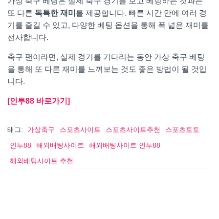
가상 축구 베팅은 실제 축구 경기를 보고 베팅하는 것과는
또 다른
독특한 재미
를 제공합니다. 빠른 시간 안에 여러 경
기를 즐길 수 있고, 다양한 베팅 옵션을 통해 폭 넓은 재미를
선사합니다.
축구 팬이라면, 실제 경기를 기다리는 동안 가상 축구 베팅
을 통해 또 다른 재미를 느껴보는 것도 좋은 방법이 될 것입
니다.
[인투88 바로가기]
태그:
가상축구
스포츠사이트
스포츠사이트추천
스포츠토토
인투88
해외배팅사이트
해외배팅사이트 인투88
해외배팅사이트 추천